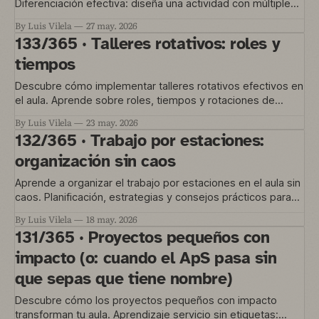
Diferenciación efectiva: diseña una actividad con múltiples
entradas, no treinta lecciones distintas.
By Luis Vilela
27 may. 2026
133/365 · Talleres rotativos: roles y
tiempos
Descubre cómo implementar talleres rotativos efectivos en
el aula. Aprende sobre roles, tiempos y rotaciones de
estaciones para profundizar el aprendizaje.
By Luis Vilela
23 may. 2026
132/365 · Trabajo por estaciones:
organización sin caos
Aprende a organizar el trabajo por estaciones en el aula sin
caos. Planificación, estrategias y consejos prácticos para
implementarlo con éxito.
By Luis Vilela
18 may. 2026
131/365 · Proyectos pequeños con
impacto (o: cuando el ApS pasa sin
que sepas que tiene nombre)
Descubre cómo los proyectos pequeños con impacto
transforman tu aula. Aprendizaje servicio sin etiquetas: