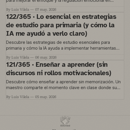
para mejorar el enfoque y la regulación emocional en
estudiantes sin complicaciones.
By Luis Vilela
07 may. 2026
122/365 · Lo esencial en estrategias
de estudio para primaria (y cómo la
IA me ayudó a verlo claro)
Descubre las estrategias de estudio esenciales para
primaria y cómo la IA ayuda a implementar herramientas
concretas de aprendizaje más allá de la memorización.
By Luis Vilela
06 may. 2026
121/365 · Enseñar a aprender (sin
discursos ni rollos motivacionales)
Descubre cómo enseñar a aprender sin memorización. Un
maestro comparte el momento clave en clase donde su
alumnado comprendió que aprender es algo más profundo.
By Luis Vilela
05 may. 2026