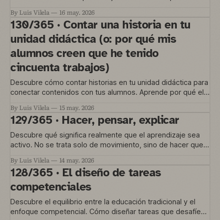
cuando la educación nace de necesidades reales.
By Luis Vilela
16 may. 2026
130/365 · Contar una historia en tu
unidad didáctica (o: por qué mis
alumnos creen que he tenido
cincuenta trabajos)
Descubre cómo contar historias en tu unidad didáctica para
conectar contenidos con tus alumnos. Aprende por qué el
hilo narrativo es clave en la educación activ
By Luis Vilela
15 may. 2026
129/365 · Hacer, pensar, explicar
Descubre qué significa realmente que el aprendizaje sea
activo. No se trata solo de movimiento, sino de hacer que
el cerebro trabaje pensando y explicando.
By Luis Vilela
14 may. 2026
128/365 · El diseño de tareas
competenciales
Descubre el equilibrio entre la educación tradicional y el
enfoque competencial. Cómo diseñar tareas que desafíen