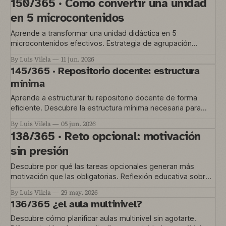
150/365 · Cómo convertir una unidad
en 5 microcontenidos
Aprende a transformar una unidad didáctica en 5
microcontenidos efectivos. Estrategia de agrupación
temática para metodología jigsaw.
By Luis Vilela
11 jun. 2026
145/365 · Repositorio docente: estructura
mínima
Aprende a estructurar tu repositorio docente de forma
eficiente. Descubre la estructura mínima necesaria para
organizar recursos educativos y encontrar lo que n
By Luis Vilela
05 jun. 2026
138/365 · Reto opcional: motivación
sin presión
Descubre por qué las tareas opcionales generan más
motivación que las obligatorias. Reflexión educativa sobre
cómo enganchar al alumnado sin presión.
By Luis Vilela
29 may. 2026
136/365 ¿el aula multinivel?
Descubre cómo planificar aulas multinivel sin agotarte.