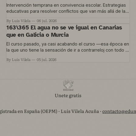
Intervención temprana en convivencia escolar. Estrategias
educativas para resolver conflictos que van más allá de las
normas del aula.
By Luis Vilela
06 jul. 2026
163\365 El agua no se ve igual en Canarias
que en Galicia o Murcia
El curso pasado, ya casi acabando el curso —esa época en
la que uno tiene la sensación de ir a contrarreloj con todo lo
que quería hacer y no le dio tiempo— nos metimos en un
By Luis Vilela
05 jul. 2026
proyecto que está en marcha ahora. Una convocatoria de
Agrupaciones Escolares nos permitía trabajar
Unete gratis
istrada en España (OEPM) · Luis Vilela Acuña ·
contacto@edum