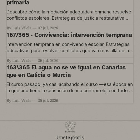
primaria
Descubre cómo la mediación adaptada a primaria resuelve
conflictos escolares. Estrategias de justicia restaurativa
para educación temprana.
By Luis Vilela
07 jul. 2026
167/365 · Convivencia: intervención temprana
Intervención temprana en convivencia escolar. Estrategias
educativas para resolver conflictos que van más allá de las
normas del aula.
By Luis Vilela
06 jul. 2026
163\365 El agua no se ve igual en Canarias
que en Galicia o Murcia
El curso pasado, ya casi acabando el curso —esa época en
la que uno tiene la sensación de ir a contrarreloj con todo lo
que quería hacer y no le dio tiempo— nos metimos en un
By Luis Vilela
05 jul. 2026
proyecto que está en marcha ahora. Una convocatoria de
Agrupaciones Escolares nos permitía trabajar
Unete gratis