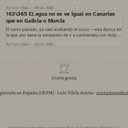
normas del aula.
By Luis Vilela
06 jul. 2026
163\365 El agua no se ve igual en Canarias
que en Galicia o Murcia
El curso pasado, ya casi acabando el curso —esa época en
la que uno tiene la sensación de ir a contrarreloj con todo lo
que quería hacer y no le dio tiempo— nos metimos en un
By Luis Vilela
05 jul. 2026
proyecto que está en marcha ahora. Una convocatoria de
Agrupaciones Escolares nos permitía trabajar
Unete gratis
istrada en España (OEPM) · Luis Vilela Acuña ·
contacto@edum
Este blog puede contar con apoyo de IA en la revisión editorial. La