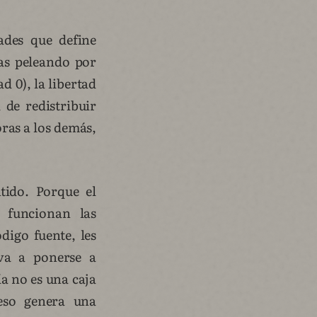
ades que define
das peleando por
d 0), la libertad
 de redistribuir
oras a los demás,
tido. Porque el
 funcionan las
digo fuente, les
va a ponerse a
a no es una caja
eso genera una