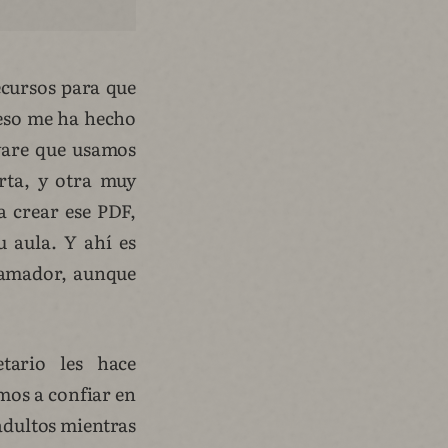
ecursos para que
 eso me ha hecho
tware que usamos
rta, y otra muy
a crear ese PDF,
u aula. Y ahí es
gramador, aunque
tario les hace
mos a confiar en
adultos mientras