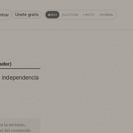
Unete gratis
ntrar
◉
MAX
◎
LECTURA
◐
NOITE
○
NORMAL
ador)
s. Independencia
n la revisión,
nal del contenido