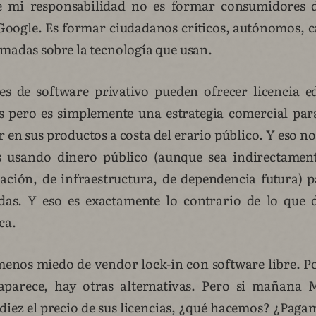
e mi responsabilidad no es formar consumidores 
Google. Es formar ciudadanos críticos, autónomos, 
rmadas sobre la tecnología que usan.
s de software privativo pueden ofrecer licencia e
as pero es simplemente una estrategia comercial par
r en sus productos a costa del erario público. Y eso n
 usando dinero público (aunque sea indirectamen
ción, de infraestructura, de dependencia futura) p
das. Y eso es exactamente lo contrario de lo que d
ca.
enos miedo de vendor lock-in con software libre. 
saparece, hay otras alternativas. Pero si mañana M
 diez el precio de sus licencias, ¿qué hacemos? ¿Pa