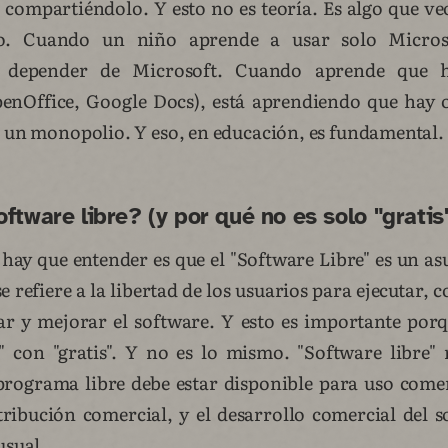
 compartiéndolo. Y esto no es teoría. Es algo que ve
ro. Cuando un niño aprende a usar solo Micros
 depender de Microsoft. Cuando aprende que ha
penOffice, Google Docs), está aprendiendo que hay 
s un monopolio. Y eso, en educación, es fundamental.
ftware libre? (y por qué no es solo "gratis
hay que entender es que el "Software Libre" es un asu
e refiere a la libertad de los usuarios para ejecutar, c
ar y mejorar el software. Y esto es importante po
" con "gratis". Y no es lo mismo. "Software libre" 
programa libre debe estar disponible para uso comer
tribución comercial, y el desarrollo comercial del s
usual.