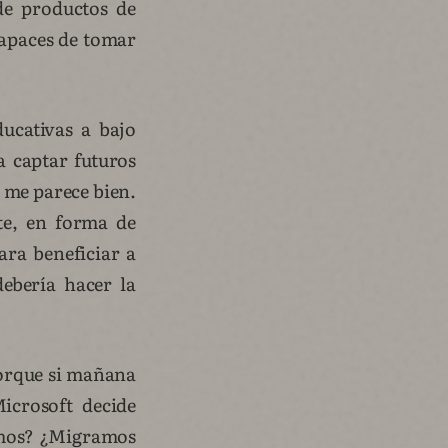
de productos de
capaces de tomar
ducativas a bajo
a captar futuros
o me parece bien.
te, en forma de
ara beneficiar a
ebería hacer la
Porque si mañana
icrosoft decide
gamos? ¿Migramos