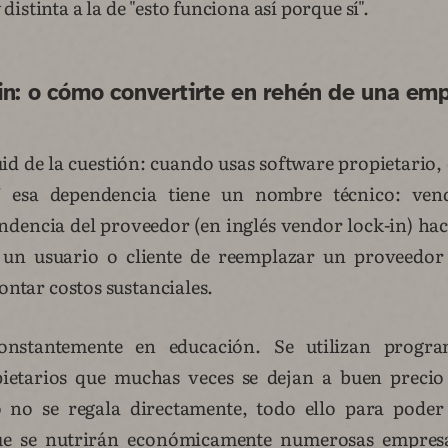
istinta a la de "esto funciona así porque sí".
in: o cómo convertirte en rehén de una emp
uid de la cuestión: cuando usas software propietario
Y esa dependencia tiene un nombre técnico: vend
dencia del proveedor (en inglés vendor lock-in) hace
 un usuario o cliente de reemplazar un proveedor
rontar costos sustanciales.
onstantemente en educación. Se utilizan progra
pietarios que muchas veces se dejan a buen preci
o no se regala directamente, todo ello para poder 
ue se nutrirán económicamente numerosas empresa