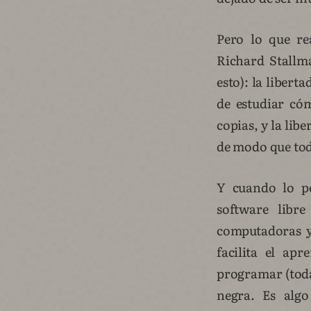
Pero lo que re
Richard Stallma
esto): la libert
de estudiar cóm
copias, y la lib
de modo que tod
Y cuando lo po
software libr
computadoras y 
facilita el a
programar (toda
negra. Es alg