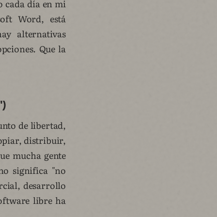
o cada día en mi
oft Word, está
y alternativas
opciones. Que la
")
nto de libertad,
opiar, distribuir,
rque mucha gente
no significa "no
cial, desarrollo
oftware libre ha