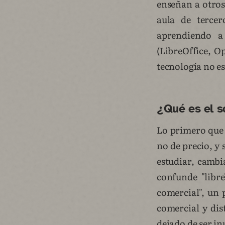
enseñan a otros
aula de terce
aprendiendo a
(LibreOffice, O
tecnología no e
¿Qué es el so
Lo primero que 
no de precio, y s
estudiar, cambi
confunde "libre
comercial", un 
comercial y dis
dejado de ser in