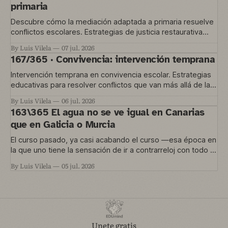
primaria
Descubre cómo la mediación adaptada a primaria resuelve
conflictos escolares. Estrategias de justicia restaurativa
para educación temprana.
By Luis Vilela
07 jul. 2026
167/365 · Convivencia: intervención temprana
Intervención temprana en convivencia escolar. Estrategias
educativas para resolver conflictos que van más allá de las
normas del aula.
By Luis Vilela
06 jul. 2026
163\365 El agua no se ve igual en Canarias
que en Galicia o Murcia
El curso pasado, ya casi acabando el curso —esa época en
la que uno tiene la sensación de ir a contrarreloj con todo lo
que quería hacer y no le dio tiempo— nos metimos en un
By Luis Vilela
05 jul. 2026
proyecto que está en marcha ahora. Una convocatoria de
Agrupaciones Escolares nos permitía trabajar
Unete gratis