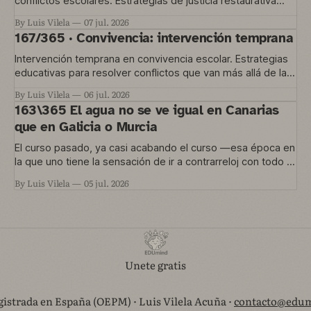
conflictos escolares. Estrategias de justicia restaurativa
para educación temprana.
By Luis Vilela
07 jul. 2026
167/365 · Convivencia: intervención temprana
Intervención temprana en convivencia escolar. Estrategias
educativas para resolver conflictos que van más allá de las
normas del aula.
By Luis Vilela
06 jul. 2026
163\365 El agua no se ve igual en Canarias
que en Galicia o Murcia
El curso pasado, ya casi acabando el curso —esa época en
la que uno tiene la sensación de ir a contrarreloj con todo lo
que quería hacer y no le dio tiempo— nos metimos en un
By Luis Vilela
05 jul. 2026
proyecto que está en marcha ahora. Una convocatoria de
Agrupaciones Escolares nos permitía trabajar
Unete gratis
istrada en España (OEPM) · Luis Vilela Acuña ·
contacto@edum