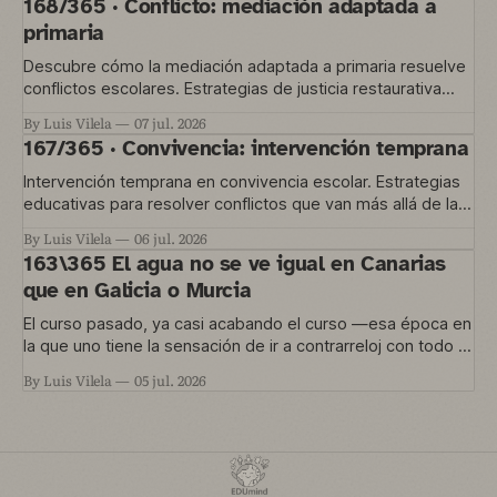
168/365 · Conflicto: mediación adaptada a
primaria
Descubre cómo la mediación adaptada a primaria resuelve
conflictos escolares. Estrategias de justicia restaurativa
para educación temprana.
By Luis Vilela
07 jul. 2026
167/365 · Convivencia: intervención temprana
Intervención temprana en convivencia escolar. Estrategias
educativas para resolver conflictos que van más allá de las
normas del aula.
By Luis Vilela
06 jul. 2026
163\365 El agua no se ve igual en Canarias
que en Galicia o Murcia
El curso pasado, ya casi acabando el curso —esa época en
la que uno tiene la sensación de ir a contrarreloj con todo lo
que quería hacer y no le dio tiempo— nos metimos en un
By Luis Vilela
05 jul. 2026
proyecto que está en marcha ahora. Una convocatoria de
Agrupaciones Escolares nos permitía trabajar