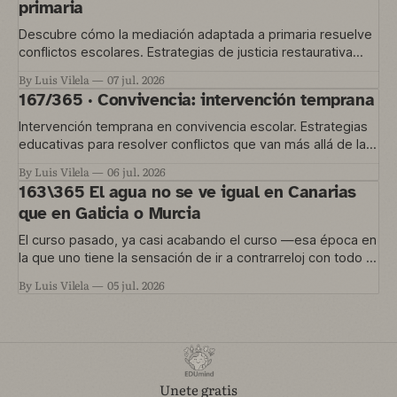
primaria
Descubre cómo la mediación adaptada a primaria resuelve
conflictos escolares. Estrategias de justicia restaurativa
para educación temprana.
By Luis Vilela
07 jul. 2026
167/365 · Convivencia: intervención temprana
Intervención temprana en convivencia escolar. Estrategias
educativas para resolver conflictos que van más allá de las
normas del aula.
By Luis Vilela
06 jul. 2026
163\365 El agua no se ve igual en Canarias
que en Galicia o Murcia
El curso pasado, ya casi acabando el curso —esa época en
la que uno tiene la sensación de ir a contrarreloj con todo lo
que quería hacer y no le dio tiempo— nos metimos en un
By Luis Vilela
05 jul. 2026
proyecto que está en marcha ahora. Una convocatoria de
Agrupaciones Escolares nos permitía trabajar
Unete gratis