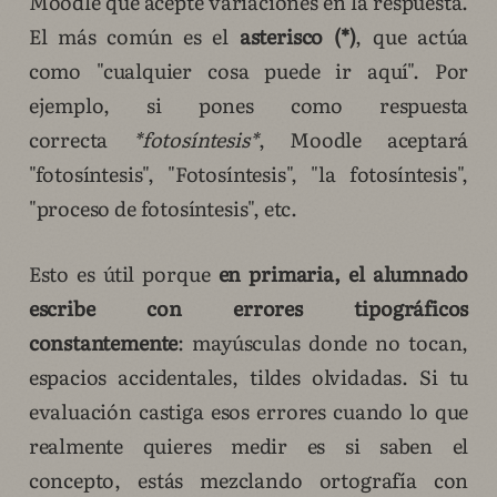
Moodle que acepte variaciones en la respuesta.
El más común es el
asterisco (*)
, que actúa
como "cualquier cosa puede ir aquí". Por
ejemplo, si pones como respuesta
correcta
*fotosíntesis*
, Moodle aceptará
"fotosíntesis", "Fotosíntesis", "la fotosíntesis",
"proceso de fotosíntesis", etc.
Esto es útil porque
en primaria, el alumnado
escribe con errores tipográficos
constantemente
: mayúsculas donde no tocan,
espacios accidentales, tildes olvidadas. Si tu
evaluación castiga esos errores cuando lo que
realmente quieres medir es si saben el
concepto, estás mezclando ortografía con