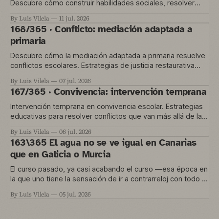
Descubre cómo construir habilidades sociales, resolver
conflictos y gestionar la convivencia en el aula
By Luis Vilela
11 jul. 2026
168/365 · Conflicto: mediación adaptada a
primaria
Descubre cómo la mediación adaptada a primaria resuelve
conflictos escolares. Estrategias de justicia restaurativa
para educación temprana.
By Luis Vilela
07 jul. 2026
167/365 · Convivencia: intervención temprana
Intervención temprana en convivencia escolar. Estrategias
educativas para resolver conflictos que van más allá de las
normas del aula.
By Luis Vilela
06 jul. 2026
163\365 El agua no se ve igual en Canarias
que en Galicia o Murcia
El curso pasado, ya casi acabando el curso —esa época en
la que uno tiene la sensación de ir a contrarreloj con todo lo
que quería hacer y no le dio tiempo— nos metimos en un
By Luis Vilela
05 jul. 2026
proyecto que está en marcha ahora. Una convocatoria de
Agrupaciones Escolares nos permitía trabajar