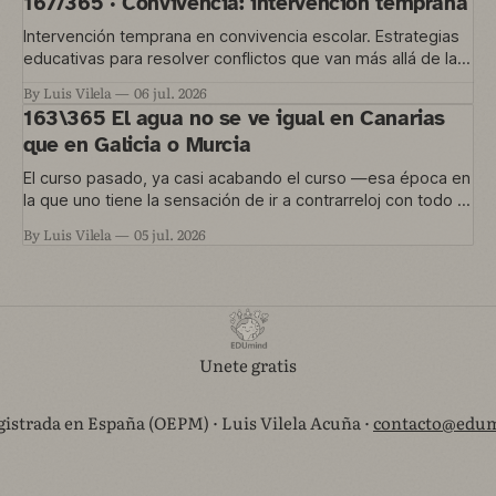
167/365 · Convivencia: intervención temprana
Intervención temprana en convivencia escolar. Estrategias
educativas para resolver conflictos que van más allá de las
normas del aula.
By Luis Vilela
06 jul. 2026
163\365 El agua no se ve igual en Canarias
que en Galicia o Murcia
El curso pasado, ya casi acabando el curso —esa época en
la que uno tiene la sensación de ir a contrarreloj con todo lo
que quería hacer y no le dio tiempo— nos metimos en un
By Luis Vilela
05 jul. 2026
proyecto que está en marcha ahora. Una convocatoria de
Agrupaciones Escolares nos permitía trabajar
Unete gratis
istrada en España (OEPM) · Luis Vilela Acuña ·
contacto@edum