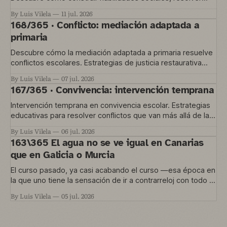
conflictos y gestionar la convivencia en el aula
By Luis Vilela
11 jul. 2026
168/365 · Conflicto: mediación adaptada a
primaria
Descubre cómo la mediación adaptada a primaria resuelve
conflictos escolares. Estrategias de justicia restaurativa
para educación temprana.
By Luis Vilela
07 jul. 2026
167/365 · Convivencia: intervención temprana
Intervención temprana en convivencia escolar. Estrategias
educativas para resolver conflictos que van más allá de las
normas del aula.
By Luis Vilela
06 jul. 2026
163\365 El agua no se ve igual en Canarias
que en Galicia o Murcia
El curso pasado, ya casi acabando el curso —esa época en
la que uno tiene la sensación de ir a contrarreloj con todo lo
que quería hacer y no le dio tiempo— nos metimos en un
By Luis Vilela
05 jul. 2026
proyecto que está en marcha ahora. Una convocatoria de
Agrupaciones Escolares nos permitía trabajar