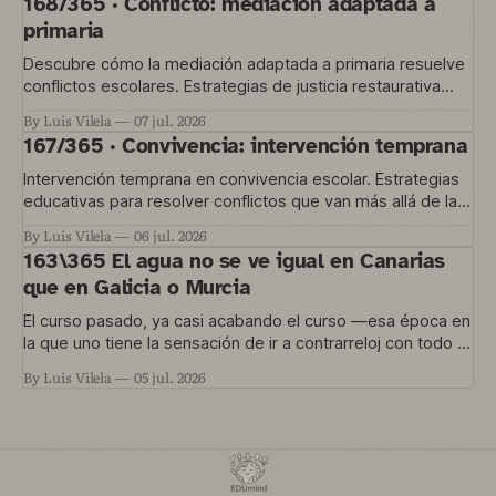
168/365 · Conflicto: mediación adaptada a
primaria
Descubre cómo la mediación adaptada a primaria resuelve
conflictos escolares. Estrategias de justicia restaurativa
para educación temprana.
By Luis Vilela
07 jul. 2026
167/365 · Convivencia: intervención temprana
Intervención temprana en convivencia escolar. Estrategias
educativas para resolver conflictos que van más allá de las
normas del aula.
By Luis Vilela
06 jul. 2026
163\365 El agua no se ve igual en Canarias
que en Galicia o Murcia
El curso pasado, ya casi acabando el curso —esa época en
la que uno tiene la sensación de ir a contrarreloj con todo lo
que quería hacer y no le dio tiempo— nos metimos en un
By Luis Vilela
05 jul. 2026
proyecto que está en marcha ahora. Una convocatoria de
Agrupaciones Escolares nos permitía trabajar