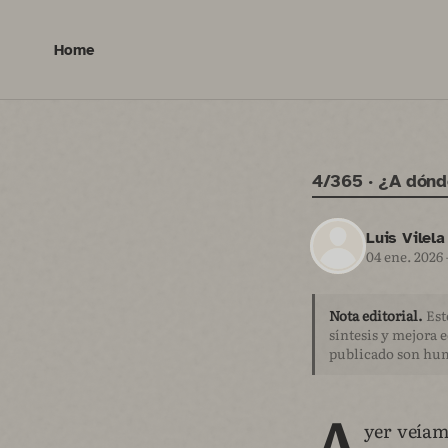
Home
4/365 · ¿A dónd
Luis Vilela
04 ene. 2026
Nota editorial.
Est
síntesis y mejora e
publicado son hu
A
yer veíam