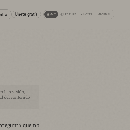
Unete gratis
ntrar
◉
MAX
◎
LECTURA
◐
NOITE
○
NORMAL
n la revisión,
nal del contenido
 pregunta que no