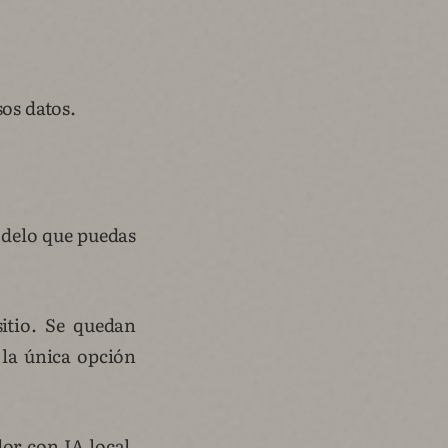
sos datos.
delo que puedas
itio. Se quedan
 la única opción
or con IA local.