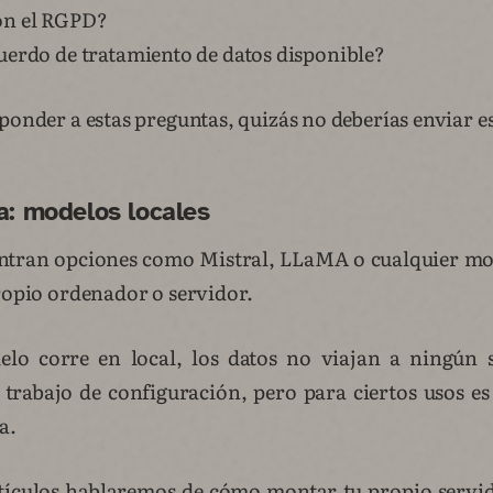
on el RGPD?
uerdo de tratamiento de datos disponible?
ponder a estas preguntas, quizás no deberías enviar e
va: modelos locales
entran opciones como Mistral, LLaMA o cualquier mo
propio ordenador o servidor.
lo corre en local, los datos no viajan a ningún s
 trabajo de configuración, pero para ciertos usos es
a.
ículos hablaremos de cómo montar tu propio servid