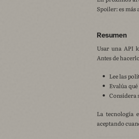
Spoiler: es más 
Resumen
Usar una API ke
Antes de hacerl
Lee las polí
Evalúa qué 
Considera s
La tecnología 
aceptando cuand