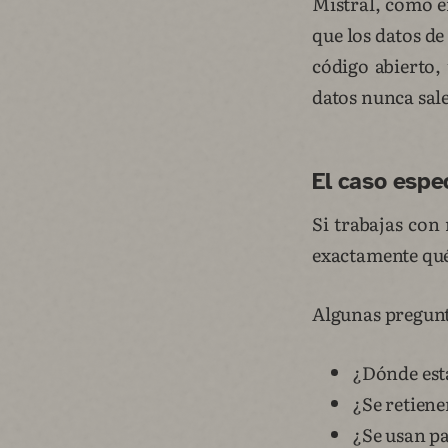
Mistral, como e
que los datos d
código abierto, 
datos nunca sale
El caso espe
Si trabajas con 
exactamente qué
Algunas pregunt
¿Dónde está
¿Se retien
¿Se usan p