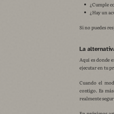
¿Cumple c
¿Hay un ac
Si no puedes res
La alternati
Aquí es donde 
ejecutar en tu 
Cuando el mode
contigo. Es más
realmente segur
En próximos art