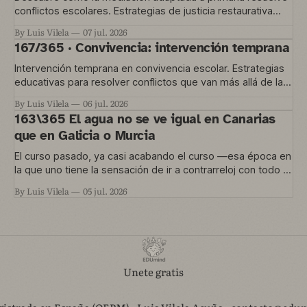
conflictos escolares. Estrategias de justicia restaurativa
para educación temprana.
By Luis Vilela
07 jul. 2026
167/365 · Convivencia: intervención temprana
Intervención temprana en convivencia escolar. Estrategias
educativas para resolver conflictos que van más allá de las
normas del aula.
By Luis Vilela
06 jul. 2026
163\365 El agua no se ve igual en Canarias
que en Galicia o Murcia
El curso pasado, ya casi acabando el curso —esa época en
la que uno tiene la sensación de ir a contrarreloj con todo lo
que quería hacer y no le dio tiempo— nos metimos en un
By Luis Vilela
05 jul. 2026
proyecto que está en marcha ahora. Una convocatoria de
Agrupaciones Escolares nos permitía trabajar
Unete gratis