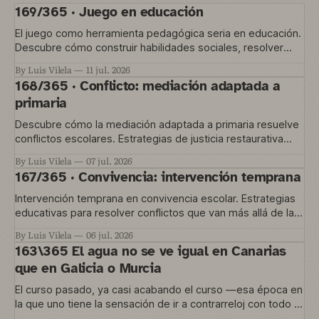
169/365 · Juego en educación
El juego como herramienta pedagógica seria en educación.
Descubre cómo construir habilidades sociales, resolver
conflictos y gestionar la convivencia en el aula
By Luis Vilela
11 jul. 2026
168/365 · Conflicto: mediación adaptada a
primaria
Descubre cómo la mediación adaptada a primaria resuelve
conflictos escolares. Estrategias de justicia restaurativa
para educación temprana.
By Luis Vilela
07 jul. 2026
167/365 · Convivencia: intervención temprana
Intervención temprana en convivencia escolar. Estrategias
educativas para resolver conflictos que van más allá de las
normas del aula.
By Luis Vilela
06 jul. 2026
163\365 El agua no se ve igual en Canarias
que en Galicia o Murcia
El curso pasado, ya casi acabando el curso —esa época en
la que uno tiene la sensación de ir a contrarreloj con todo lo
que quería hacer y no le dio tiempo— nos metimos en un