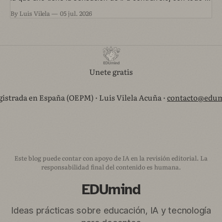
que quería hacer y no le dio tiempo— nos metimos en un
By Luis Vilela
05 jul. 2026
proyecto que está en marcha ahora. Una convocatoria de
Agrupaciones Escolares nos permitía trabajar
Unete gratis
istrada en España (OEPM) · Luis Vilela Acuña ·
contacto@edum
Este blog puede contar con apoyo de IA en la revisión editorial. La
responsabilidad final del contenido es humana.
EDUmind
Ideas prácticas sobre educación, IA y tecnología