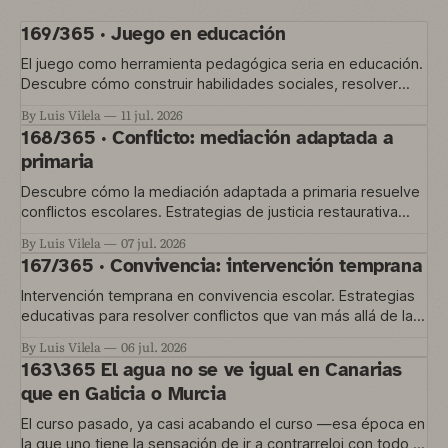
169/365 · Juego en educación
El juego como herramienta pedagógica seria en educación.
Descubre cómo construir habilidades sociales, resolver
conflictos y gestionar la convivencia en el aula
By Luis Vilela
11 jul. 2026
168/365 · Conflicto: mediación adaptada a
primaria
Descubre cómo la mediación adaptada a primaria resuelve
conflictos escolares. Estrategias de justicia restaurativa
para educación temprana.
By Luis Vilela
07 jul. 2026
167/365 · Convivencia: intervención temprana
Intervención temprana en convivencia escolar. Estrategias
educativas para resolver conflictos que van más allá de las
normas del aula.
By Luis Vilela
06 jul. 2026
163\365 El agua no se ve igual en Canarias
que en Galicia o Murcia
El curso pasado, ya casi acabando el curso —esa época en
la que uno tiene la sensación de ir a contrarreloj con todo lo