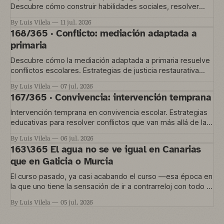
Descubre cómo construir habilidades sociales, resolver
conflictos y gestionar la convivencia en el aula
By Luis Vilela
11 jul. 2026
168/365 · Conflicto: mediación adaptada a
primaria
Descubre cómo la mediación adaptada a primaria resuelve
conflictos escolares. Estrategias de justicia restaurativa
para educación temprana.
By Luis Vilela
07 jul. 2026
167/365 · Convivencia: intervención temprana
Intervención temprana en convivencia escolar. Estrategias
educativas para resolver conflictos que van más allá de las
normas del aula.
By Luis Vilela
06 jul. 2026
163\365 El agua no se ve igual en Canarias
que en Galicia o Murcia
El curso pasado, ya casi acabando el curso —esa época en
la que uno tiene la sensación de ir a contrarreloj con todo lo
que quería hacer y no le dio tiempo— nos metimos en un
By Luis Vilela
05 jul. 2026
proyecto que está en marcha ahora. Una convocatoria de
Agrupaciones Escolares nos permitía trabajar