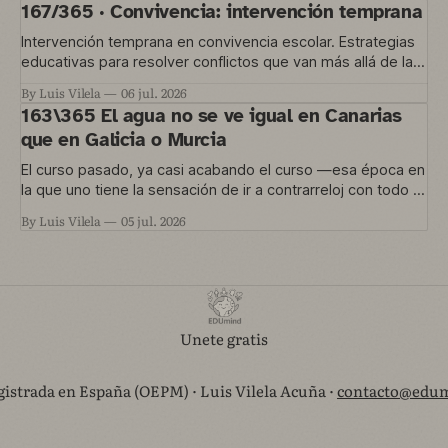
167/365 · Convivencia: intervención temprana
Intervención temprana en convivencia escolar. Estrategias
educativas para resolver conflictos que van más allá de las
normas del aula.
By Luis Vilela
06 jul. 2026
163\365 El agua no se ve igual en Canarias
que en Galicia o Murcia
El curso pasado, ya casi acabando el curso —esa época en
la que uno tiene la sensación de ir a contrarreloj con todo lo
que quería hacer y no le dio tiempo— nos metimos en un
By Luis Vilela
05 jul. 2026
proyecto que está en marcha ahora. Una convocatoria de
Agrupaciones Escolares nos permitía trabajar
Unete gratis
istrada en España (OEPM) · Luis Vilela Acuña ·
contacto@edum